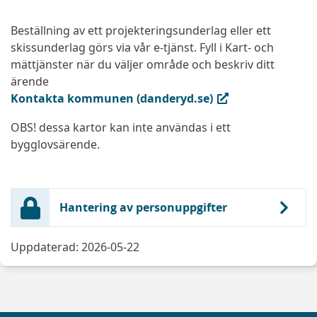
Beställning av ett projekteringsunderlag eller ett
skissunderlag görs via vår e-tjänst. Fyll i Kart- och
mättjänster när du väljer område och beskriv ditt
ärende
(extern länk, öppnas i ny flik)
Kontakta kommunen (danderyd.se)
OBS! dessa kartor kan inte användas i ett
bygglovsärende.
Hantering av personuppgifter
Uppdaterad: 2026-05-22