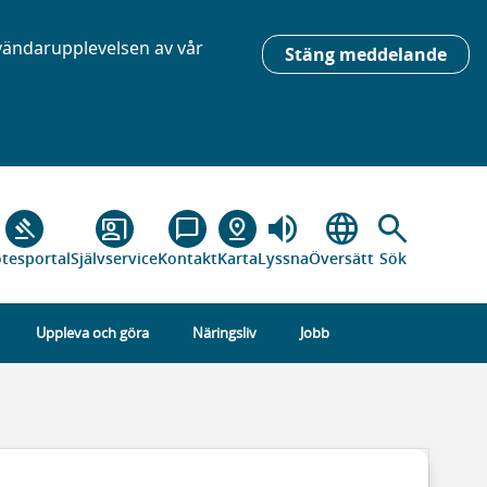
nvändarupplevelsen av vår
Stäng meddelande
volume_up
language
search
gavel
co_present
chat_bubble_outline
pin_drop
tesportal
Självservice
Kontakt
Karta
Lyssna
Översätt
Sök
Uppleva och göra
Näringsliv
Jobb