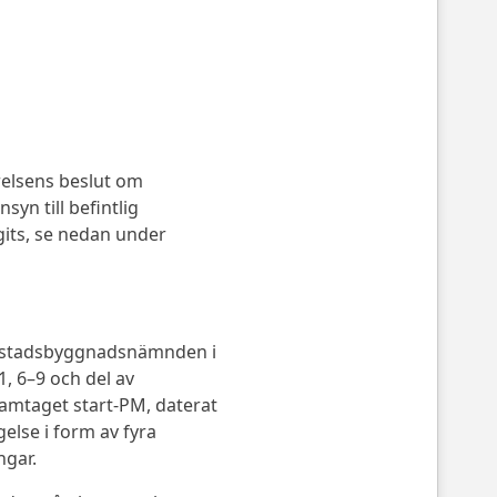
relsens beslut om
yn till befintlig
gits, se nedan under
h stadsbyggnadsnämnden i
1, 6–9 och del av
ramtaget start-PM, daterat
else i form av fyra
ngar.