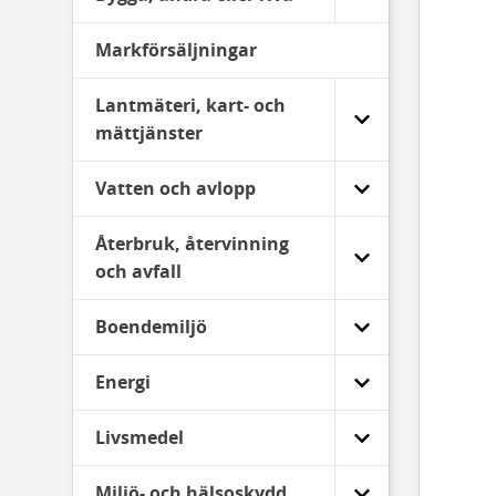
Markförsäljningar
Lantmäteri, kart- och
mättjänster
Vatten och avlopp
Återbruk, återvinning
och avfall
Boendemiljö
Energi
Livsmedel
Miljö- och hälsoskydd