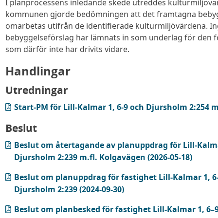
I planprocessens inledande skede utreddes kulturmiljövä
kommunen gjorde bedömningen att det framtagna bebyg
omarbetas utifrån de identifierade kulturmiljövärdena. In
bebyggelseförslag har lämnats in som underlag för den f
som därför inte har drivits vidare.
Handlingar
Utredningar
(PDF, öppnas i ny flik)
Start-PM för Lill-Kalmar 1, 6-9 och Djursholm 2:254 m
Beslut
(PDF, öppnas i ny flik)
Beslut om återtagande av planuppdrag för Lill-Kalm
Djursholm 2:239 m.fl. Kolgavägen (2026-05-18)
(PDF, öppnas i ny flik)
Beslut om planuppdrag för fastighet Lill-Kalmar 1, 6
Djursholm 2:239 (2024-09-30)
(PDF, öppnas i ny flik)
Beslut om planbesked för fastighet Lill-Kalmar 1, 6–