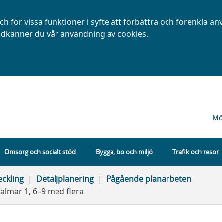
h för vissa funktioner i syfte att förbättra och förenkla a
dkänner du vår användning av cookies.
Mö
Omsorg och socialt stöd
Bygga, bo och miljö
Trafik och resor
eckling
Detaljplanering
Pågående planarbeten
almar 1, 6–9 med flera