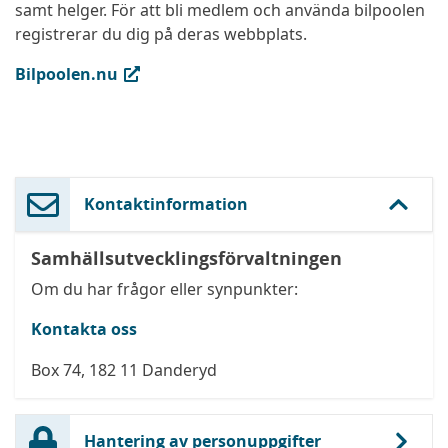
samt helger. För att bli medlem och använda bilpoolen
registrerar du dig på deras webbplats.
(extern länk, öppnas i ny flik)
Bilpoolen.nu
Kontaktinformation
Samhällsutvecklingsförvaltningen
Om du har frågor eller synpunkter:
Kontakta oss
Box 74, 182 11 Danderyd
Hantering av personuppgifter