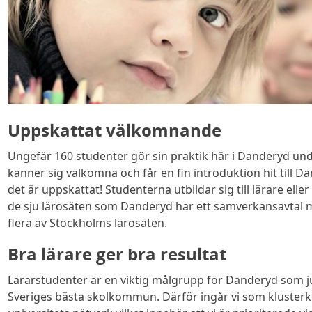
Uppskattat välkomnande
Ungefär 160 studenter gör sin praktik här i Danderyd under e
känner sig välkomna och får en fin introduktion hit till Dan
det är uppskattat! Studenterna utbildar sig till lärare elle
de sju lärosäten som Danderyd har ett samverkansavtal m
flera av Stockholms lärosäten.
Bra lärare ger bra resultat
Lärarstudenter är en viktig målgrupp för Danderyd som ju 
Sveriges bästa skolkommun. Därför ingår vi som kluste