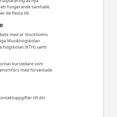
id utplacering av nya
 ett fungerande samhälle.
 de flesta till.
e
bete med är Stockholms
gliga Musikhögskolan
ka högskolan (KTH) samt
ornas kursledare som
h genomförs med förväntade
ntaktuppgifter till din