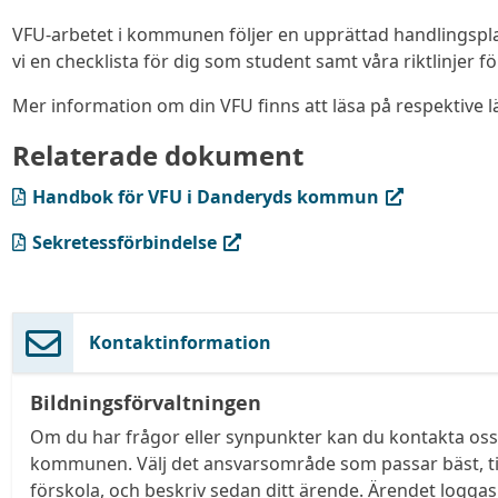
VFU-arbetet i kommunen följer en upprättad handlingspla
vi en checklista för dig som student samt våra riktlinjer f
Mer information om din VFU finns att läsa på respektive 
Relaterade dokument
(PDF, öppnas i ny flik)
Handbok för VFU i Danderyds kommun
(PDF, öppnas i ny flik)
Sekretessförbindelse
Kontaktinformation
Bildningsförvaltningen
Om du har frågor eller synpunkter kan du kontakta oss 
kommunen. Välj det ansvarsområde som passar bäst, ti
förskola, och beskriv sedan ditt ärende. Ärendet logga