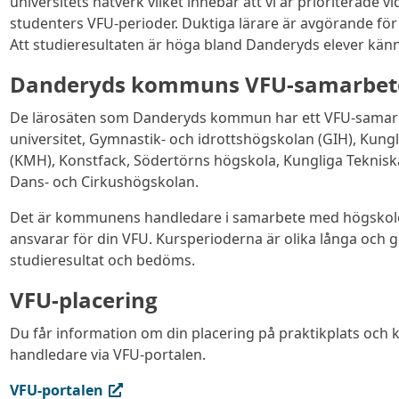
universitets nätverk vilket innebär att vi är prioriterade v
studenters VFU-perioder. Duktiga lärare är avgörande för
Att studieresultaten är höga bland Danderyds elever känner
Danderyds kommuns VFU-samarbet
De lärosäten som Danderyds kommun har ett VFU-samar
universitet, Gymnastik- och idrottshögskolan (GIH), Kun
(KMH), Konstfack, Södertörns högskola, Kungliga Teknis
Dans- och Cirkushögskolan.
Det är kommunens handledare i samarbete med högskol
ansvarar för din VFU. Kursperioderna är olika långa oc
studieresultat och bedöms.
VFU-placering
Du får information om din placering på praktikplats och ko
handledare via VFU-portalen.
(extern länk, öppnas i ny flik)
VFU-portalen