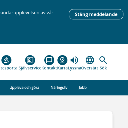
nvändarupplevelsen av vår
Stäng meddelande
volume_up
language
search
gavel
co_present
chat_bubble_outline
pin_drop
tesportal
Självservice
Kontakt
Karta
Lyssna
Översätt
Sök
Uppleva och göra
Näringsliv
Jobb