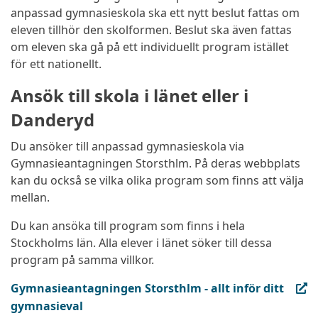
anpassad gymnasieskola ska ett nytt beslut fattas om
eleven tillhör den skolformen. Beslut ska även fattas
om eleven ska gå på ett individuellt program istället
för ett nationellt.
Ansök till skola i länet eller i
Danderyd
Du ansöker till anpassad gymnasieskola via
Gymnasieantagningen Storsthlm. På deras webbplats
kan du också se vilka olika program som finns att välja
mellan.
Du kan ansöka till program som finns i hela
Stockholms län. Alla elever i länet söker till dessa
program på samma villkor.
(extern länk, öppnas i ny flik)
Gymnasieantagningen Storsthlm - allt inför ditt
gymnasieval