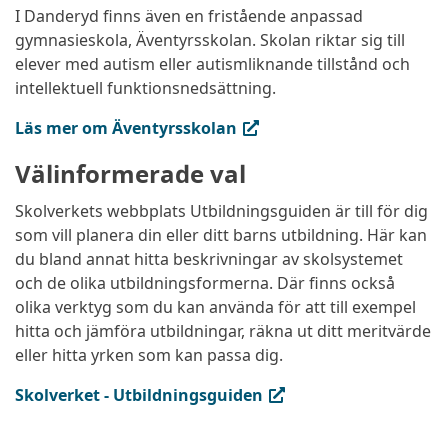
I Danderyd finns även en fristående anpassad
gymnasieskola, Äventyrsskolan. Skolan riktar sig till
elever med autism eller autismliknande tillstånd och
intellektuell funktionsnedsättning.
(extern länk, öppnas i ny flik)
Läs mer om Äventyrsskolan
Välinformerade val
Skolverkets webbplats Utbildningsguiden är till för dig
som vill planera din eller ditt barns utbildning. Här kan
du bland annat hitta beskrivningar av skolsystemet
och de olika utbildningsformerna. Där finns också
olika verktyg som du kan använda för att till exempel
hitta och jämföra utbildningar, räkna ut ditt meritvärde
eller hitta yrken som kan passa dig.
(extern länk, öppnas i ny flik)
Skolverket - Utbildningsguiden