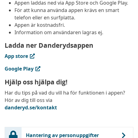
Appen laddas ned via App Store och Google Play.
För att kunna använda appen krävs en smart
telefon eller en surfplatta.
Appen är kostnadsfri.
Information om användaren lagras ej.
Ladda ner Danderydsappen
(extern länk, öppnas i ny flik)
App store
(extern länk, öppnas i ny flik)
Google Play
Hjälp oss hjälpa dig!
Har du tips på vad du vill ha för funktionen i appen?
Hör av dig till oss via
danderyd.se/kontakt
Hantering av personuppgifter