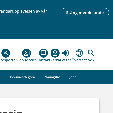
nvändarupplevelsen av vår
Stäng meddelande
volume_up
language
search
gavel
co_present
chat_bubble_outline
pin_drop
tesportal
Självservice
Kontakt
Karta
Lyssna
Översätt
Sök
Uppleva och göra
Näringsliv
Jobb