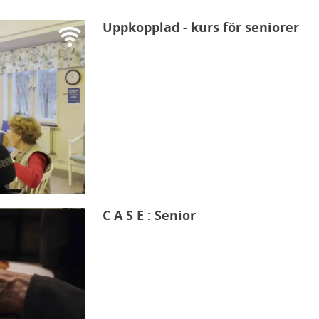
Uppkopplad - kurs för seniorer
C A S E : Senior