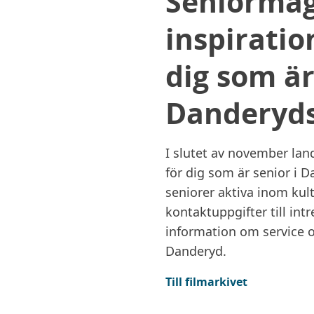
Seniormag
inspiratio
dig som är
Danderyd
I slutet av november land
för dig som är senior i 
seniorer aktiva inom kultu
kontaktuppgifter till int
information om service o
Danderyd.
Till filmarkivet