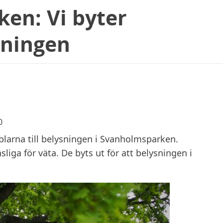
en: Vi byter
ysningen
0
blarna till belysningen i Svanholmsparken.
liga för väta. De byts ut för att belysningen i