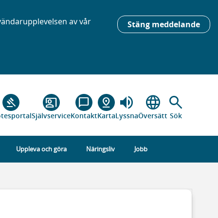
nvändarupplevelsen av vår
Stäng meddelande
volume_up
language
search
gavel
co_present
chat_bubble_outline
pin_drop
tesportal
Självservice
Kontakt
Karta
Lyssna
Översätt
Sök
Uppleva och göra
Näringsliv
Jobb