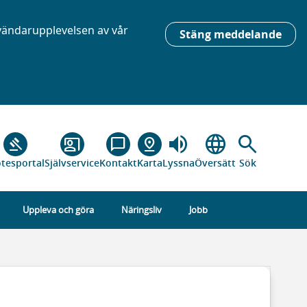
nvändarupplevelsen av vår
Stäng meddelande
volume_up
language
search
gavel
co_present
chat_bubble_outline
pin_drop
tesportal
Självservice
Kontakt
Karta
Lyssna
Översätt
Sök
Uppleva och göra
Näringsliv
Jobb