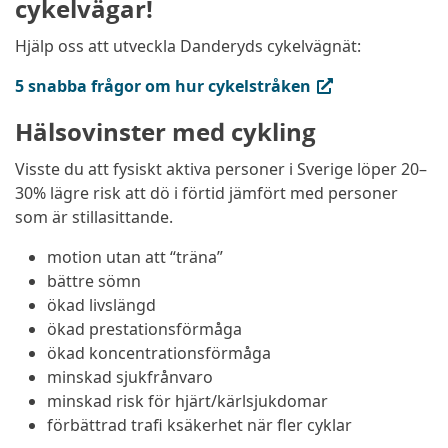
cykelvägar!
Hjälp oss att utveckla Danderyds cykelvägnät:
(extern länk, öppnas i ny flik)
5 snabba frågor om hur cykelstråken
Hälsovinster med cykling
Visste du att fysiskt aktiva personer i Sverige löper 20–
30% lägre risk att dö i förtid jämfört med personer
som är stillasittande.
motion utan att “träna”
bättre sömn
ökad livslängd
ökad prestationsförmåga
ökad koncentrationsförmåga
minskad sjukfrånvaro
minskad risk för hjärt/kärlsjukdomar
förbättrad traﬁ ksäkerhet när ﬂer cyklar