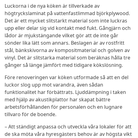
Luckorna i de nya köken är tillverkade av
högtryckslaminat på vattenfastlimmad björkplywood.
Det är ett mycket slitstarkt material som inte luckras
upp eller delar sig vid kontakt med fukt. Gångjärn och
lådor är mjukstängande vilket gör att de inte går
sönder lika lätt som annars. Beslagen är av rostfritt
stål, bänkskivorna av kompositmaterial och golven av
vinyl. Det är slitstarka material som beräknas hålla tre
gånger så länge jämfört med tidigare kökslösning.
Före renoveringen var köken utformade så att en del
luckor slog upp mot varandra, även sådan
funktionalitet har förbättrats. Ljuddämpning i taken
med hjälp av akustikplattor har skapat bättre
arbetsförhållanden för personalen och en lugnare
tillvaro för de boende.
– Att ständigt anpassa och utveckla våra lokaler för att
de ska möta våra hyresgästers behov är av högsta vikt