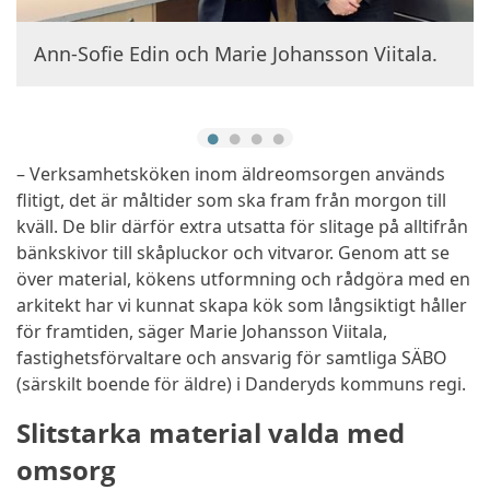
Ann-Sofie Edin och Marie Johansson Viitala.
Ett av Tallgårdens kök efter renoveringen.
Ett av Tallgårdens kök före renoveringen.
Tallgården drivs i privat regi men kommunen äger fastigheten.
Visa mer
– Verksamhetsköken inom äldreomsorgen används
flitigt, det är måltider som ska fram från morgon till
kväll. De blir därför extra utsatta för slitage på alltifrån
bänkskivor till skåpluckor och vitvaror. Genom att se
över material, kökens utformning och rådgöra med en
arkitekt har vi kunnat skapa kök som långsiktigt håller
för framtiden, säger Marie Johansson Viitala,
fastighetsförvaltare och ansvarig för samtliga SÄBO
(särskilt boende för äldre) i Danderyds kommuns regi.
Slitstarka material valda med
omsorg