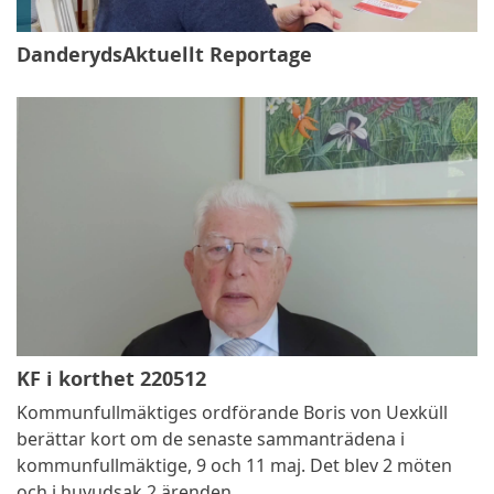
DanderydsAktuellt Reportage
KF i korthet 220512
Kommunfullmäktiges ordförande Boris von Uexküll
berättar kort om de senaste sammanträdena i
kommunfullmäktige, 9 och 11 maj. Det blev 2 möten
och i huvudsak 2 ärenden.