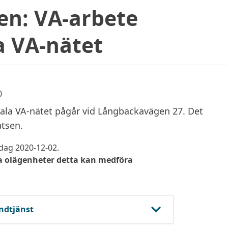
n: VA-arbete
 VA-nätet
0
la VA-nätet pågår vid Långbackavägen 27. Det
tsen.
dag 2020-12-02.
la olägenheter detta kan medföra
ndtjänst