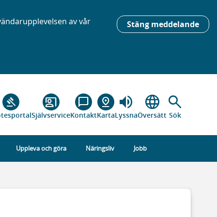
nvändarupplevelsen av vår
Stäng meddelande
volume_up
language
search
gavel
co_present
chat_bubble_outline
pin_drop
tesportal
Självservice
Kontakt
Karta
Lyssna
Översätt
Sök
Uppleva och göra
Näringsliv
Jobb