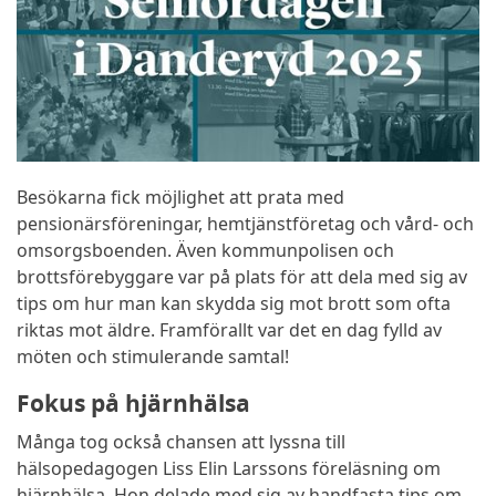
Besökarna fick möjlighet att prata med
pensionärsföreningar, hemtjänstföretag och vård- och
omsorgsboenden. Även kommunpolisen och
brottsförebyggare var på plats för att dela med sig av
tips om hur man kan skydda sig mot brott som ofta
riktas mot äldre. Framförallt var det en dag fylld av
möten och stimulerande samtal!
Fokus på hjärnhälsa
Många tog också chansen att lyssna till
hälsopedagogen Liss Elin Larssons föreläsning om
hjärnhälsa. Hon delade med sig av handfasta tips om