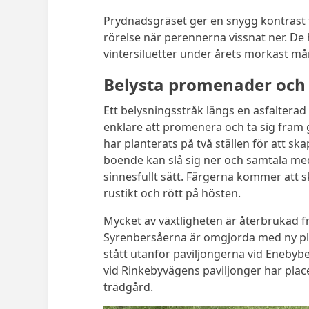
Prydnadsgräset ger en snygg kontrast 
rörelse när perennerna vissnat ner. De
vintersiluetter under årets mörkast må
Belysta promenader och f
Ett belysningsstråk längs en asfalterad 
enklare att promenera och ta sig fra
har planterats på två ställen för att s
boende kan slå sig ner och samtala me
sinnesfullt sätt. Färgerna kommer att ski
rustikt och rött på hösten.
Mycket av växtligheten är återbrukad 
Syrenbersåerna är omgjorda med ny pl
stått utanför paviljongerna vid Eneby
vid Rinkebyvägens paviljonger har plac
trädgård.