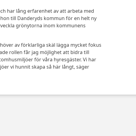
ch har lång erfarenhet av att arbeta med
s hon till Danderyds kommun för en helt ny
 utveckla grönytorna inom kommunens
över av förklarliga skäl lägga mycket fokus
 rollen får jag möjlighet att bidra till
utomhusmiljöer för våra hyresgäster. Vi har
ljöer vi hunnit skapa så här långt, säger