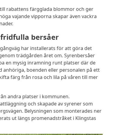
till rabattens färgglada blommor och ger
 höga vajande vipporna skapar även vackra
nader.
ridfulla bersåer
gångväg har installerats för att göra det
m genom trädgården året om. Syrenbersåer
kapa en mysig inramning runt platser där de
d anhöriga, boenden eller personalen på ett
fta färg från rosa och lila på våren till mer
från andra platser i kommunen.
attläggning och skapade av syrener som
bergsvägen. Belysningen som monterades ner
erats ut längs promenadstråket i Klingstas