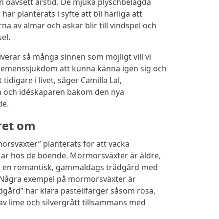
 oavsett årstid. De mjuka plyschbelagda
r planterats i syfte att bli härliga att
a av almar och askar blir till vindspel och
el.
erar så många sinnen som möjligt vill vi
demenssjukdom att kunna känna igen sig och
tidigare i livet, säger Camilla Lal,
n och idéskaparen bakom den nya
de.
ret om
rsväxter” planterats för att väcka
kar hos de boende. Mormorsväxter är äldre,
par en romantisk, gammaldags trädgård med
. Några exempel på mormorsväxter är
gård” har klara pastellfärger såsom rosa,
ag av lime och silvergrått tillsammans med