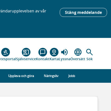
nvändarupplevelsen av vår
Stäng meddelande
volume_up
language
search
gavel
co_present
chat_bubble_outline
pin_drop
tesportal
Självservice
Kontakt
Karta
Lyssna
Översätt
Sök
Uppleva och göra
Näringsliv
Jobb