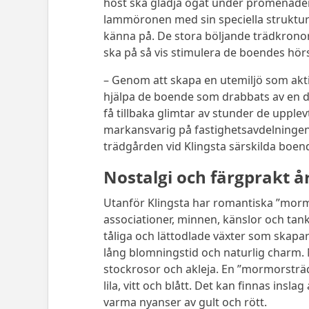
höst ska glädja ögat under promenaden
lammöronen med sin speciella struktur ha
känna på. De stora böljande trädkronorn
ska på så vis stimulera de boendes hörs
–
Genom att skapa en utemiljö som aktiv
hjälpa de boende som drabbats av en 
få tillbaka glimtar av stunder de upplevt 
markansvarig på fastighetsavdelninge
trädgården vid Klingsta särskilda boen
Nostalgi och färgprakt å
Utanför Klingsta har romantiska ”mormo
associationer, minnen, känslor och tan
tåliga och lättodlade växter som ska
lång blomningstid och naturlig charm
stockrosor och akleja. En ”mormorsträd
lila, vitt och blått. Det kan finnas insl
varma nyanser av gult och rött.