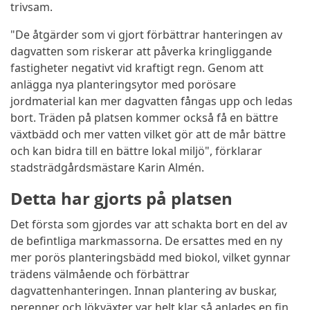
trivsam.
"De åtgärder som vi gjort förbättrar hanteringen av
dagvatten som riskerar att påverka kringliggande
fastigheter negativt vid kraftigt regn. Genom att
anlägga nya planteringsytor med porösare
jordmaterial kan mer dagvatten fångas upp och ledas
bort. Träden på platsen kommer också få en bättre
växtbädd och mer vatten vilket gör att de mår bättre
och kan bidra till en bättre lokal miljö", förklarar
stadsträdgårdsmästare Karin Almén.
Detta har gjorts på platsen
Det första som gjordes var att schakta bort en del av
de befintliga markmassorna. De ersattes med en ny
mer porös planteringsbädd med biokol, vilket gynnar
trädens välmående och förbättrar
dagvattenhanteringen. Innan plantering av buskar,
perenner och lökväxter var helt klar så anlades en fin