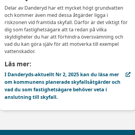
Delar av Danderyd har ett mycket högt grundvatten
och kommer även med dessa åtgärder ligga i
riskzonen vid framtida skyfall. Därför är det viktigt för
dig som fastighetsägare att ta redan på vilka
skyldigheter du har att förhindra översvämning och
vad du kan göra själv för att motverka till exempel
vattenskador.
Läs mer:
(extern länk, öppnas i ny flik)
I Danderyds-aktuellt Nr 2, 2025 kan du läsa mer
om kommunens planerade skyfallsåtgärder och
vad du som fastighetsägare behöver veta i
anslutning till skyfall.