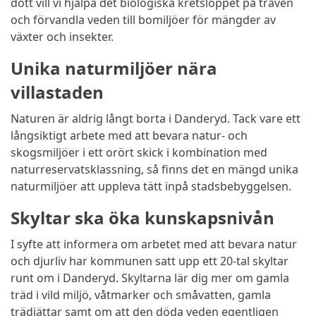
dött vill vi hjälpa det biologiska kretsloppet på traven
och förvandla veden till bomiljöer för mängder av
växter och insekter.
Unika naturmiljöer nära
villastaden
Naturen är aldrig långt borta i Danderyd. Tack vare ett
långsiktigt arbete med att bevara natur- och
skogsmiljöer i ett orört skick i kombination med
naturreservatsklassning, så finns det en mängd unika
naturmiljöer att uppleva tätt inpå stadsbebyggelsen.
Skyltar ska öka kunskapsnivån
I syfte att informera om arbetet med att bevara natur
och djurliv har kommunen satt upp ett 20-tal skyltar
runt om i Danderyd. Skyltarna lär dig mer om gamla
träd i vild miljö, våtmarker och småvatten, gamla
trädjättar samt om att den döda veden egentligen