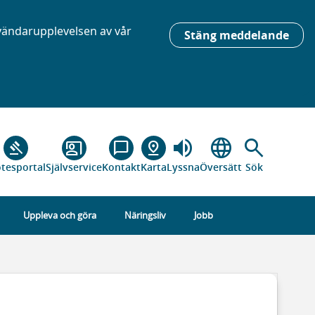
nvändarupplevelsen av vår
Stäng meddelande
volume_up
language
search
gavel
co_present
chat_bubble_outline
pin_drop
tesportal
Självservice
Kontakt
Karta
Lyssna
Översätt
Sök
Uppleva och göra
Näringsliv
Jobb