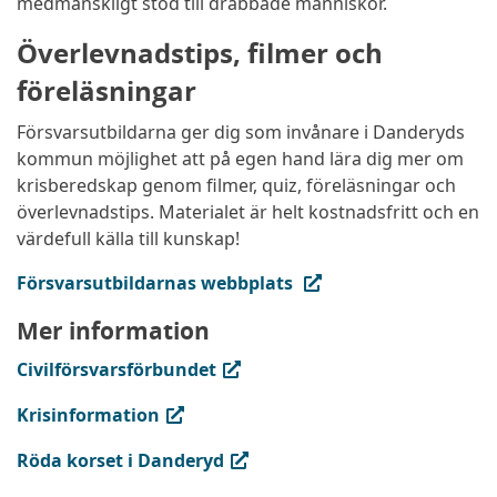
medmänskligt stöd till drabbade människor.
Överlevnadstips, filmer och
föreläsningar
Försvarsutbildarna ger dig som invånare i Danderyds
kommun möjlighet att på egen hand lära dig mer om
krisberedskap genom filmer, quiz, föreläsningar och
överlevnadstips. Materialet är helt kostnadsfritt och en
värdefull källa till kunskap!
(extern länk, öppnas i ny flik)
Försvarsutbildarnas webbplats
Mer information
(extern länk, öppnas i ny flik)
Civilförsvarsförbundet
(extern länk, öppnas i ny flik)
Krisinformation
(extern länk, öppnas i ny flik)
Röda korset i Danderyd