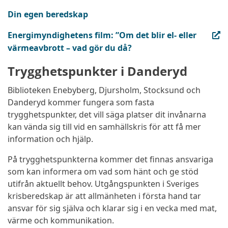
Din egen beredskap
(extern länk, öppnas i ny flik)
Energimyndighetens film: ”Om det blir el- eller
värmeavbrott – vad gör du då?
Trygghetspunkter i Danderyd
Biblioteken Enebyberg, Djursholm, Stocksund och
Danderyd kommer fungera som fasta
trygghetspunkter, det vill säga platser dit invånarna
kan vända sig till vid en samhällskris för att få mer
information och hjälp.
På trygghetspunkterna kommer det finnas ansvariga
som kan informera om vad som hänt och ge stöd
utifrån aktuellt behov. Utgångspunkten i Sveriges
krisberedskap är att allmänheten i första hand tar
ansvar för sig själva och klarar sig i en vecka med mat,
värme och kommunikation.