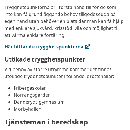
Trygghetspunkterna är i första hand till för de som
inte kan få grundläggande behov tillgodosedda på
egen hand utan behöver en plats där man kan få hjälp
med enklare sjukvård, krisstöd, vila och möjlighet till
att värma enklare förtäring.
(extern länk, öppnas i ny flik)
Här hittar du trygghetspunkterna
Utökade trygghetspunkter
Vid behov av större utrymme kommer det finnas
utökade trygghetspunkter i följande idrottshallar:
Fribergaskolan
Norrängsgården
Danderyds gymnasium
Mörbyhallen
Tjänsteman i beredskap