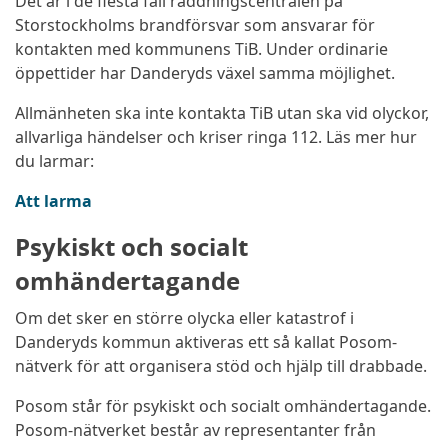
Det är i de flesta fall räddningscentralen på
Storstockholms brandförsvar som ansvarar för
kontakten med kommunens TiB. Under ordinarie
öppettider har Danderyds växel samma möjlighet.
Allmänheten ska inte kontakta TiB utan ska vid olyckor,
allvarliga händelser och kriser ringa 112. Läs mer hur
du larmar:
Att larma
Psykiskt och socialt
omhändertagande
Om det sker en större olycka eller katastrof i
Danderyds kommun aktiveras ett så kallat Posom-
nätverk för att organisera stöd och hjälp till drabbade.
Posom står för psykiskt och socialt omhändertagande.
Posom-nätverket består av representanter från