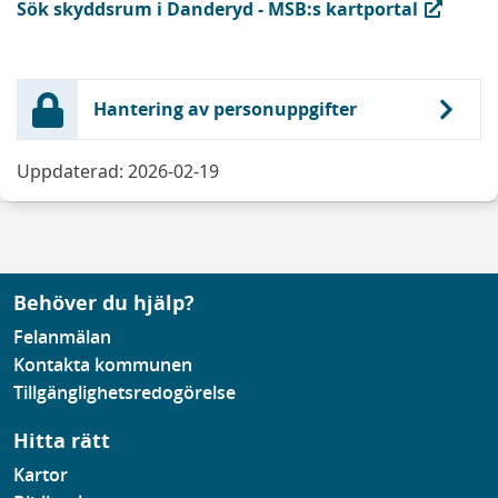
(extern länk, öppnas i ny flik)
Sök skyddsrum i Danderyd - MSB:s kartportal
Hantering av personuppgifter
Uppdaterad: 2026-02-19
Behöver du hjälp?
Felanmälan
Kontakta kommunen
Tillgänglighetsredogörelse
Hitta rätt
Kartor