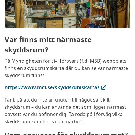
Var finns mitt närmaste
skyddsrum?
På Myndigheten för civilförsvars (f.d. MSB) webbplats
finns en skyddsrumskarta där du kan se var närmaste
skyddsrum finns:
(extern länk, öppnas i ny flik)
https://www.mcf.se/skyddsrumskarta/
Tänk på att du inte är knuten till något särskilt
skyddsrum – du kan använda det som ligger närmast
oavsett var du befinner dig. Ta reda på i förväg vilka
skyddsrum som finns i din närhet.
Vem ansvarar för skyddsrummet?