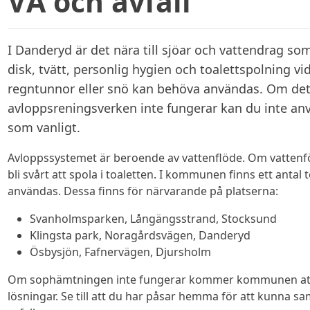
VA och avfall
I Danderyd är det nära till sjöar och vattendrag som
disk, tvätt, personlig hygien och toalettspolning vid
regntunnor eller snö kan behöva användas. Om det b
avloppsreningsverken inte fungerar kan du inte a
som vanligt.
Avloppssystemet är beroende av vattenflöde. Om vattenf
bli svårt att spola i toaletten. I kommunen finns ett antal
användas. Dessa finns för närvarande på platserna:
Svanholmsparken, Långängsstrand, Stocksund
Klingsta park, Noragårdsvägen, Danderyd
Ösbysjön, Fafnervägen, Djursholm
Om sophämtningen inte fungerar kommer kommunen att 
lösningar. Se till att du har påsar hemma för att kunna s