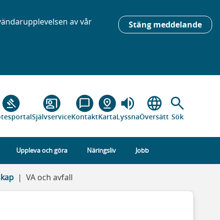
nvändarupplevelsen av vår
Stäng meddelande
volume_up
language
search
gavel
co_present
chat_bubble_outline
pin_drop
tesportal
Självservice
Kontakt
Karta
Lyssna
Översätt
Sök
Uppleva och göra
Näringsliv
Jobb
skap
VA och avfall