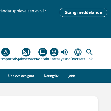
nvändarupplevelsen av vår
Stäng meddelande
volume_up
language
search
gavel
co_present
chat_bubble_outline
pin_drop
tesportal
Självservice
Kontakt
Karta
Lyssna
Översätt
Sök
Uppleva och göra
Näringsliv
Jobb