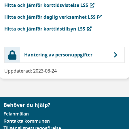
(extern länk, öppnas i ny flik)
Hitta och jämför korttidsvistelse LSS
(extern länk, öppnas i ny flik)
Hitta och jämför daglig verksamhet LSS
(extern länk, öppnas i ny flik)
Hitta och jämför korttidstillsyn LSS
Hantering av personuppgifter
Uppdaterad: 2023-08-24
Behöver du hjälp?
Felanmälan
Kontakta kommunen
Tillgänglighetsredogörelse