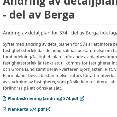
Ändring av detaljplan
- del av Berga
Ändring av detaljplan för S74 - del av Berga fick laga
Syftet med ändring av detaljplanen för S74 är att införa
fastighetsstorlek där det idag saknas bestämmelse om fa
tomtindelning/fastighetsplan. Införande av planbestäm
fastighetsstorlek är tänkt att tillkomma för fastigheter 
och Gröna Lund samt del av kvarteren Björnjakten, Rist, 
Bjarmaland. Dessa bestämmelser införs för att motverka 
av styckning av fastigheter, som på sikt kan resultera i att
förändras på ett oönskat sätt.
(PDF, öppnas i ny flik)
Planbeskrivning (ändring) S74.pdf
(PDF, öppnas i ny flik)
Plankarta S74.pdf