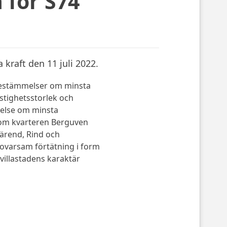
 för S74
 kraft den 11 juli 2022.
 bestämmelser om minsta
stighetsstorlek och
melse om minsta
inom kvarteren Berguven
Värend, Rind och
ovarsam förtätning i form
 villastadens karaktär