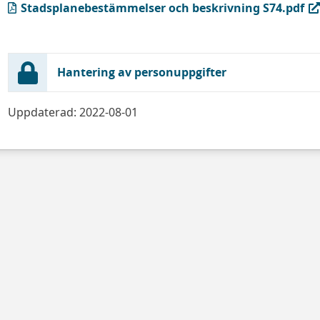
(PDF, öppnas i ny flik)
Stadsplanebestämmelser och beskrivning S74.pdf
Hantering av personuppgifter
Uppdaterad: 2022-08-01