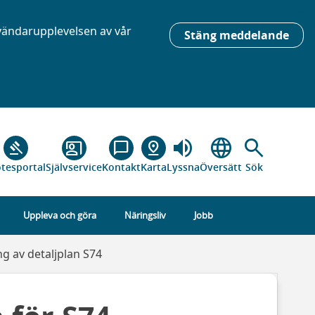
nvändarupplevelsen av vår
Stäng meddelande
volume_up
language
search
gavel
co_present
chat_bubble_outline
pin_drop
tesportal
Självservice
Kontakt
Karta
Lyssna
Översätt
Sök
Uppleva och göra
Näringsliv
Jobb
g av detaljplan S74