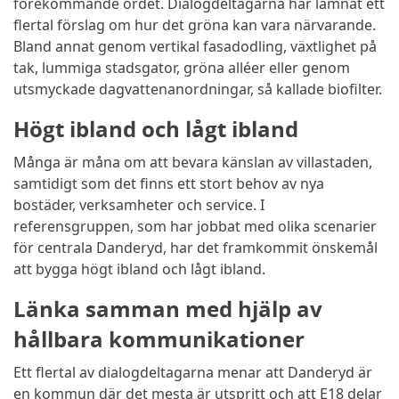
förekommande ordet. Dialogdeltagarna har lämnat ett
flertal förslag om hur det gröna kan vara närvarande.
Bland annat genom vertikal fasadodling, växtlighet på
tak, lummiga stadsgator, gröna alléer eller genom
utsmyckade dagvattenanordningar, så kallade biofilter.
Högt ibland och lågt ibland
Många är måna om att bevara känslan av villastaden,
samtidigt som det finns ett stort behov av nya
bostäder, verksamheter och service. I
referensgruppen, som har jobbat med olika scenarier
för centrala Danderyd, har det framkommit önskemål
att bygga högt ibland och lågt ibland.
Länka samman med hjälp av
hållbara kommunikationer
Ett flertal av dialogdeltagarna menar att Danderyd är
en kommun där det mesta är utspritt och att E18 delar