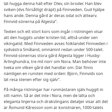
lät hugga denna häll efter Olev, sin broder. Han blev
sviken (dvs försåtligt dräpt) på Finnveden. Gud hjälpe
hans ande. Denna gård är deras odal och ättearv.
Finnvid-sönerna på Älgesta”.
Texten och ett stort kors som ingår i ristningen visar
att den huggits under kristen tid, alltså under sen
vikingatid. Med Finnveden avses folklandet Finnveden i
sydvästra Småland, omnämnt redan under 500-talet.
Finnvid-sönernas stora gård Älgesta ligger i Husby-
Ärlinghundra, tre mil norr om Nora. Man behöver inte
tveka om vilken gård det handlar om. Där finns
nämligen en runsten med orden: Björn, Finnvids son
lät resa stenen efter sig själv”.
På många ristningar har runmästaren själv huggit in
sitt namn. Så är det inte i Nora, men de lätta och
eleganta linjerna och drakslingans detaljer visar att det
är Åsmund Kåresson som är konstnären, 1000-talets