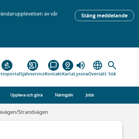
nvändarupplevelsen av vår
Stäng meddelande
volume_up
language
search
gavel
co_present
chat_bubble_outline
pin_drop
tesportal
Självservice
Kontakt
Karta
Lyssna
Översätt
Sök
Uppleva och göra
Näringsliv
Jobb
iavägen/Strandvägen