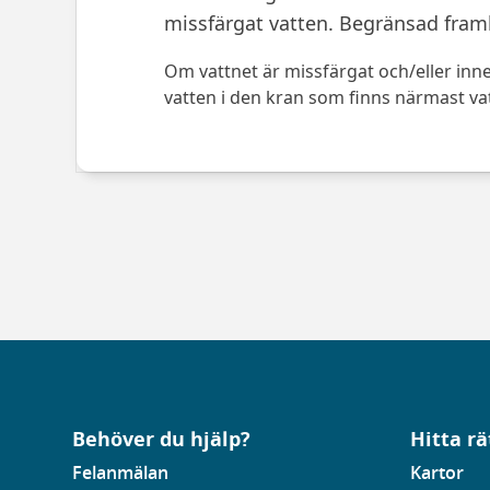
missfärgat vatten. Begränsad fra
Om vattnet är missfärgat och/eller inneh
vatten i den kran som finns närmast vat
Behöver du hjälp?
Hitta rä
Felanmälan
Kartor