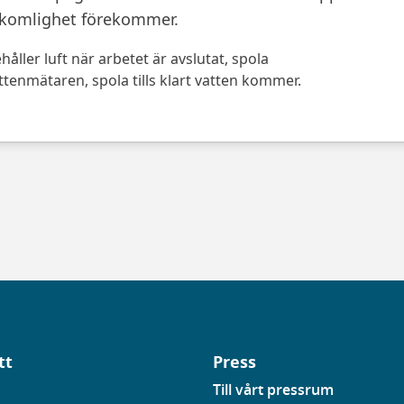
mkomlighet förekommer.
åller luft när arbetet är avslutat, spola
tenmätaren, spola tills klart vatten kommer.
tt
Press
Till vårt pressrum