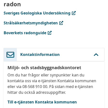
radon
(extern länk, öppnas i ny flik)
Sveriges Geologiska Undersökning
(extern länk, öppnas i ny flik)
Strålsäkerhetsmyndigheten
(extern länk, öppnas i ny flik)
Boverkets radonguide
Kontaktinformation
Miljö- och stadsbyggnadskontoret
Om du har frågor eller synpunkter kan du
kontakta oss via e-tjänsten Kontakta kommunen
eller via 08-568 910 00. På sidan med e-tjänsten
hittar du också adressuppgifter.
Till e-tjänsten Kontakta kommunen